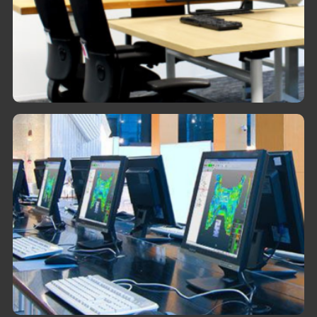
Ofrecemos talleres en GD&T, MSA, evaluación
de la incertidumbre y estadísticas para
sistemas de medición.
Webinars
Organizamos webinars gratuitos con
temáticas seleccionadas según los intereses
de nuestros clientes y aplicaciones
concretas de nuestras soluciones.