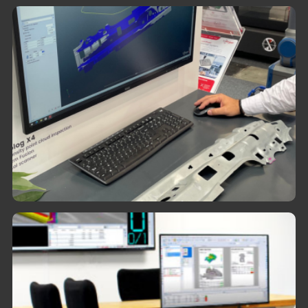
Formación En Metrolog X4 Y
Silma X4
Impartidos por agentes certificados ante la
STPS, enfocados en soluciones avanzadas de
Metrologic Group.
Talleres Especializados