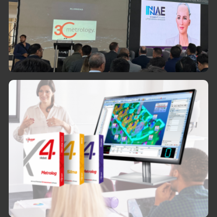
Apoyamos a instituciones educativas
participando en sus eventos y ofreciendo
nuestra experiencia en metrología.
Licencias Educativas
Metrologic Group
Ofrecemos licencias de Metrolog X4 y Silma
X4 a precios especiales para su instalación
en equipos de entidades educativas.