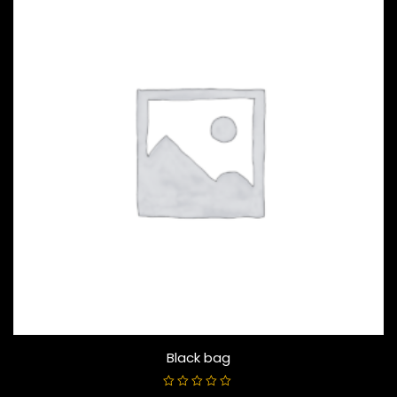
Black bag
V