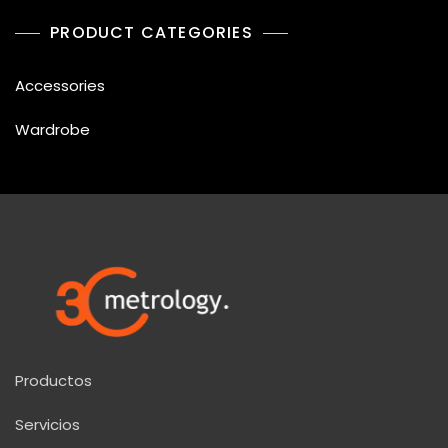
era:
es:
PRODUCT CATEGORIES
$10.00.
$7.50.
Accessories
Wardrobe
Productos
Servicios