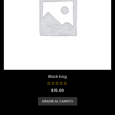
Black bag
V
$
15.00
a
l
o
r
AÑADIR AL CARRITO
a
d
o
c