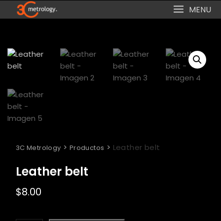
Skip
MENU
to
content
>
>
Leather belt
3C Metrology
Productos
Leather belt
$
8.00