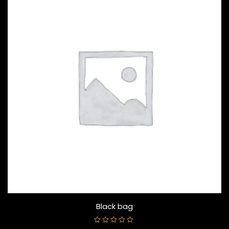
Black bag
V