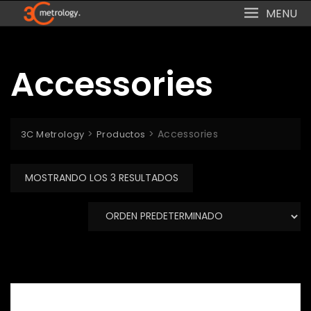
Skip
MENU
to
content
Accessories
>
>
Accessories
3C Metrology
Productos
MOSTRANDO LOS 3 RESULTADOS